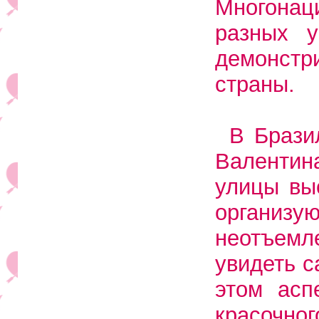
Многона
разных у
демонстр
страны.
В Брази
Валентина
улицы вы
организую
неотъем
увидеть с
этом асп
красочно