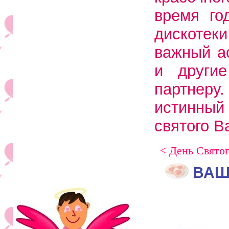
время го
дискотеки
важный а
и други
партнеру.
истинный
святого В
< День Свято
ВАШ