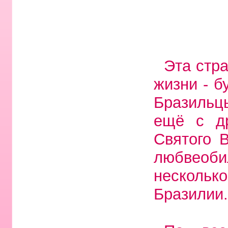
Эта стр
жизни - б
Бразильц
ещё с др
Святого 
любвеобил
нескольк
Бразилии.