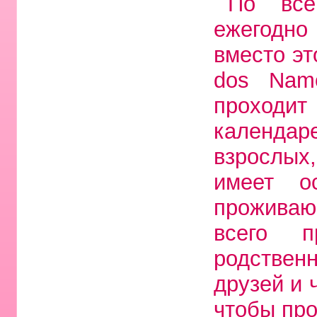
По все
ежегодн
вместо эт
dos Namo
проходи
календаре
взрослых
имеет о
проживаю
всего 
родствен
друзей и 
чтобы про