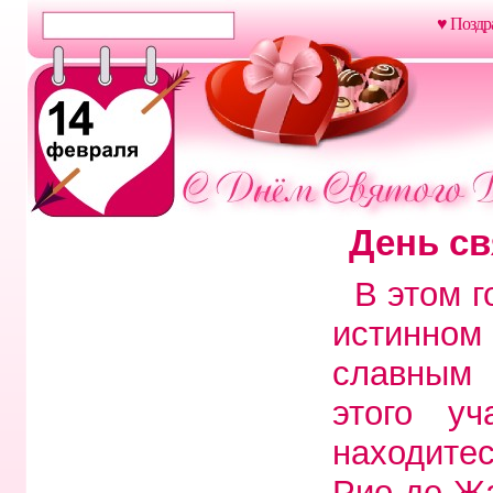
♥ Поздр
День св
В этом г
истинно
славным 
этого уч
находите
Рио-де-Ж