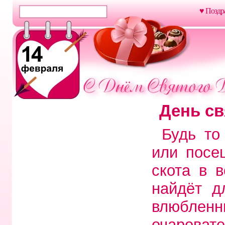
♥ Поздр
День св
Будь то
или посе
скота в 
найдёт д
влюбл
очароват