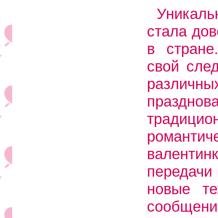
Уникаль
стала дов
в стране
свой сле
различных
празднов
традиц
романти
валентин
передач
новые те
сообщени