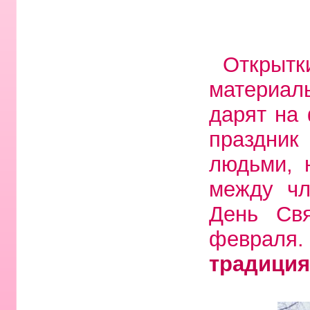
Откры
материа
дарят на 
праздни
людьми, 
между чл
День Свя
февраля
традиция