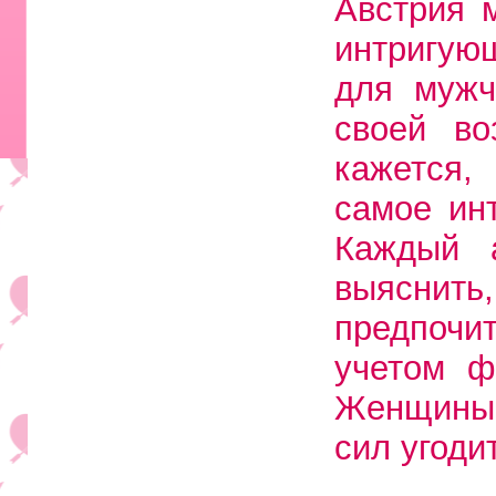
Австрия 
интригую
для мужч
своей во
кажется,
самое инт
Каждый 
выяснить
предпоч
учетом ф
Женщины 
сил угоди