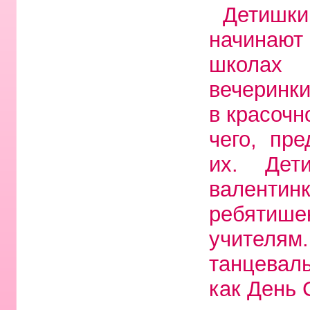
Детишк
начинают 
школах
вечеринк
в красочн
чего, пр
их. Дет
валентин
ребятише
учителям
танцеваль
как День 