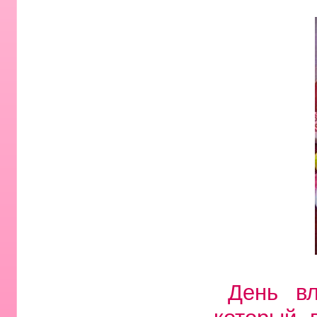
День вл