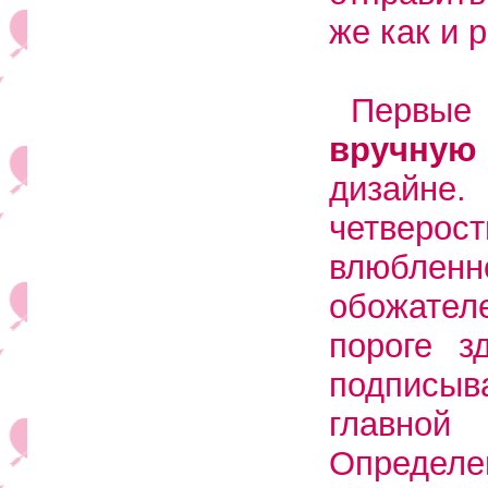
же как и 
Перв
вручную
дизайне
четверо
влюбленн
обожател
пороге з
подписыва
главной 
Определе