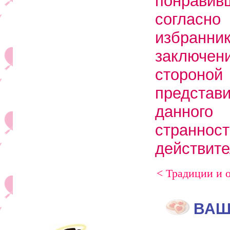
понрави
согласн
избранн
заключе
стороно
предста
данного
странно
действит
< Традиции и 
ВАШ