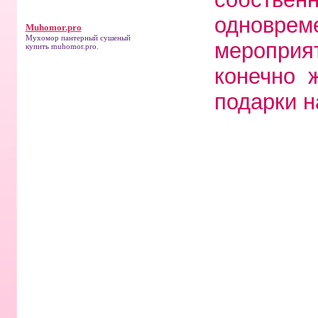
одновр
Muhomor.pro
Мухомор пантерный сушеный
мероприя
купить
muhomor.pro
.
конечно 
подарки н