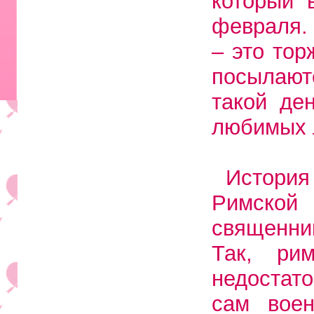
который 
февраля. 
– это тор
посылают
такой де
любимых 
История
Римской
священник
Так, ри
недостато
сам воен