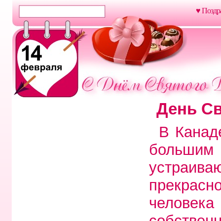
♥ Поздр
День Св
В Канад
больши
устраив
прекрасн
человек
собстве