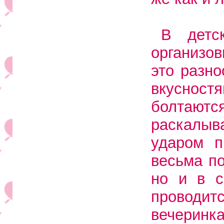
В детс
организо
это разн
вкуснос
болтаю
раскалыв
ударом п
весьма п
но и в с
проводи
вечеринк