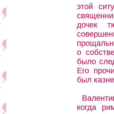
этой сит
священни
дочек т
совершен
прощальн
о собств
было сле
Его проч
был казне
Валенти
когда ри