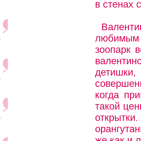
в стенах 
Валенти
любимым 
зоопарк 
валентин
детишки
совершенн
когда при
такой це
открытк
орангутан
же как и 