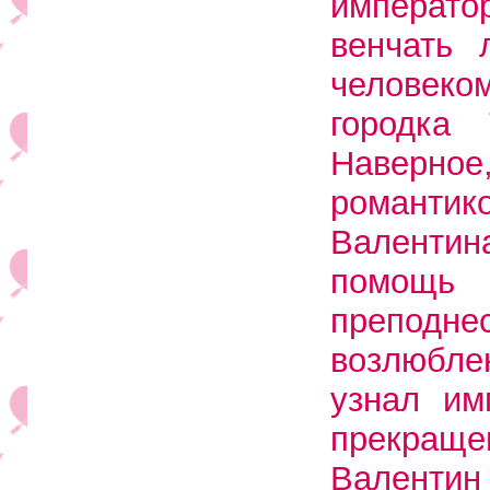
императо
венчать 
человек
городка 
Наверно
романти
Валенти
помощь 
преподнес
возлюбле
узнал им
прекраще
Валентин 