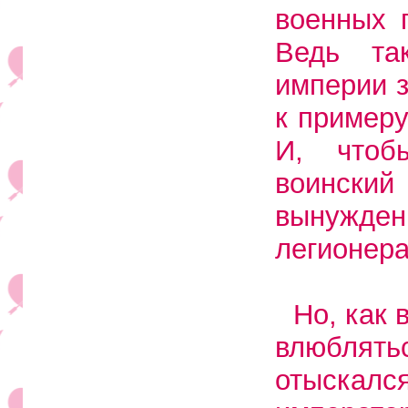
военных 
Ведь та
империи 
к примеру
И, чтоб
воински
вынужде
легионера
Но, как 
влюблят
отыскал