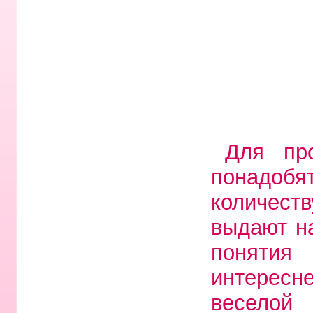
Для про
понадоб
количест
выдают н
понятия
интересне
веселой