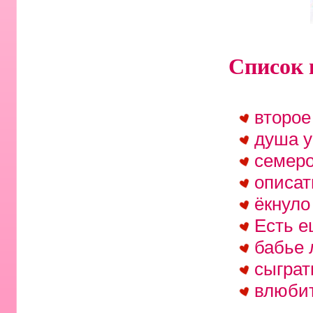
Список 
второе
душа у
семеро
описат
ёкнуло
Есть е
бабье 
сыграт
влюбит