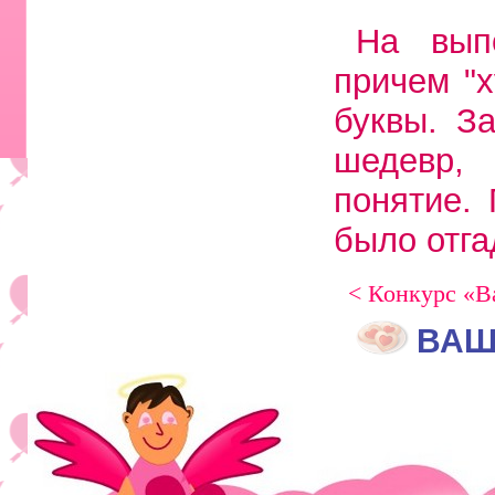
На вып
причем "
буквы. З
шедевр,
понятие. 
было отга
< Конкурс «В
ВАШ