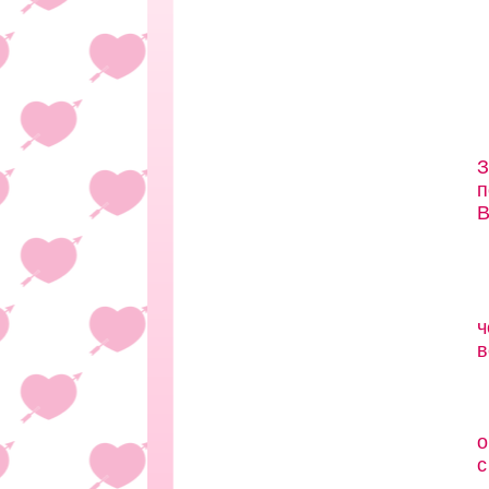
З
п
В
ч
в
о
с