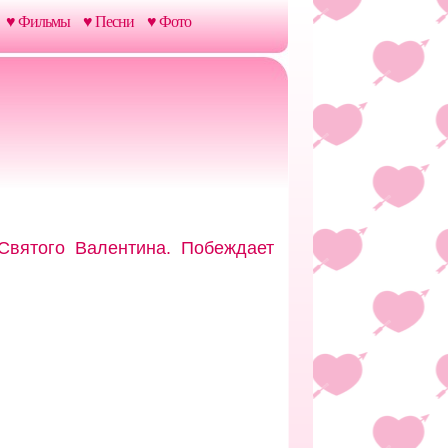
♥ Фильмы
♥ Песни
♥ Фото
Святого Валентина. Побеждает