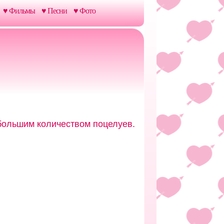
♥ Фильмы
♥ Песни
♥ Фото
большим количеством поцелуев.