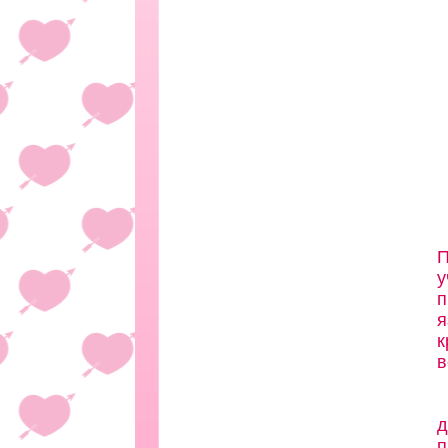
П
у
п
я
к
в
д
п