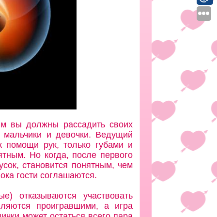
им вы должны рассадить своих
я мальчики и девочки. Ведущий
к помощи рук, только губами и
ятным. Но когда, после первого
сок, становится понятным, чем
пока гости соглашаются.
е) отказываются участвовать
ляются проигравшими, а игра
ички может остаться всего пара