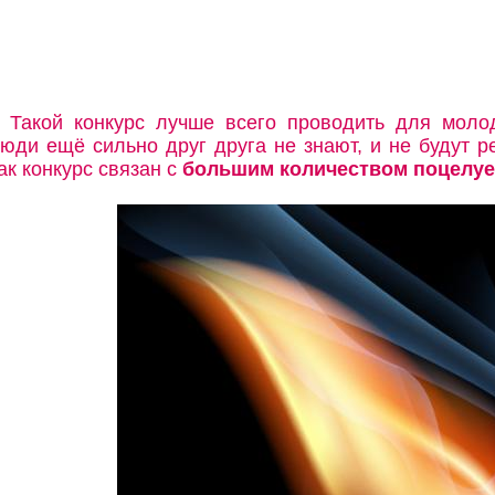
Такой конкурс лучше всего проводить для моло
юди ещё сильно друг друга не знают, и не будут ре
ак конкурс связан с
большим количеством поцелу