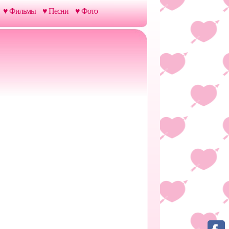
♥ Фильмы
♥ Песни
♥ Фото