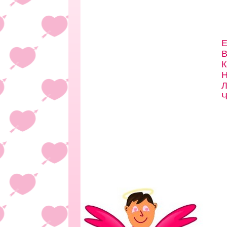
Е
В
К
Н
Л
Ч