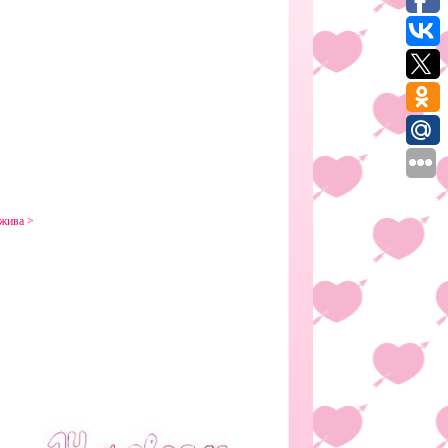
 жива >