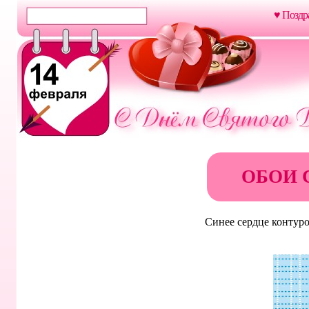
♥ Поздр
ОБОИ 
Синее сердце контур