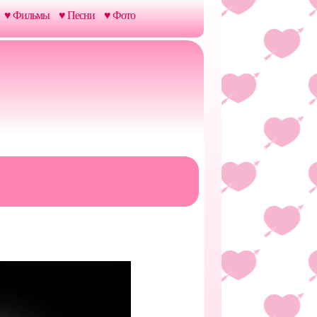
♥ Фильмы
♥ Песни
♥ Фото