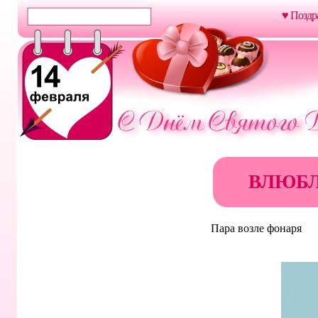
♥ Поздр
ВЛЮБ
Пара возле фонаря