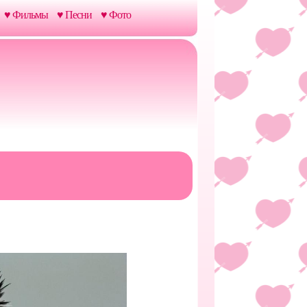
♥ Фильмы
♥ Песни
♥ Фото