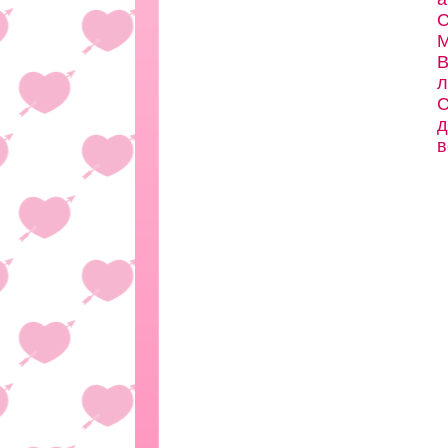
С
М
В
л
С
д
в