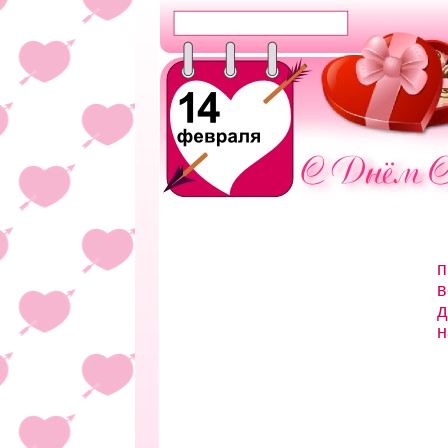
п
в
д
н