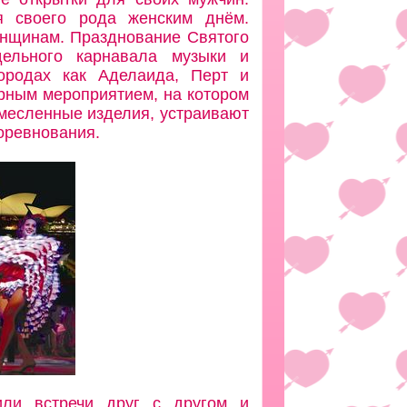
я своего рода женским днём.
енщинам. Празднование Святого
ельного карнавала музыки и
ородах как Аделаида, Перт и
урным мероприятием, на котором
емесленные изделия, устраивают
оревнования.
или встречи друг с другом и