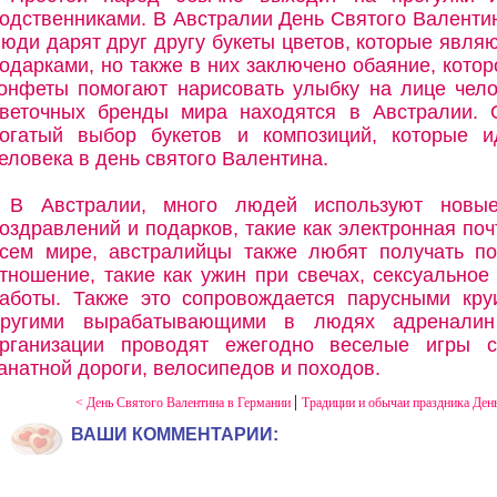
одственниками. В Австралии День Святого Валенти
юди дарят друг другу букеты цветов, которые явл
одарками, но также в них заключено обаяние, кото
онфеты помогают нарисовать улыбку на лице чел
веточных бренды мира находятся в Австралии. 
огатый выбор букетов и композиций, которые 
еловека в день святого Валентина.
В Австралии, много людей используют новы
оздравлений и подарков, такие как электронная поч
сем мире, австралийцы также любят получать п
тношение, такие как ужин при свечах, сексуальное
аботы. Также это сопровождается парусными кр
ругими вырабатывающими в людях адреналин
рганизации проводят ежегодно веселые игры с 
анатной дороги, велосипедов и походов.
|
< День Святого Валентина в Германии
Традиции и обычаи праздника День
ВАШИ КОММЕНТАРИИ: