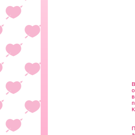
В
о
в
п
К
П
а