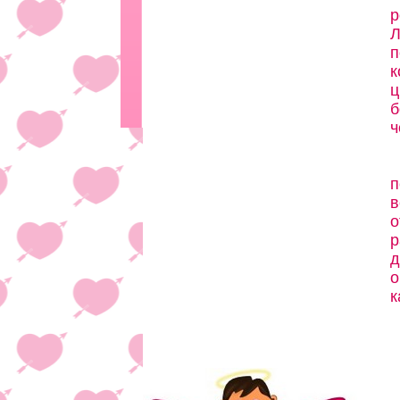
р
Л
п
к
ц
б
ч
п
в
о
р
д
о
к