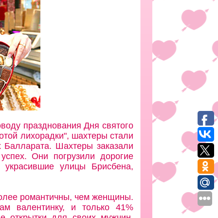
оводу празднования Дня святого
лотой лихорадки", шахтеры стали
х Балларата. Шахтеры заказали
 успех. Они погрузили дорогие
, украсившие улицы Брисбена,
олее романтичны, чем женщины.
ам валентинку, и только 41%
е открытки для своих мужчин.