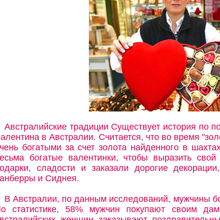
Австралийские традиции Существует история по п
алентина в Австралии. Считается, что во время "зо
чень богатыми за счет золота найденного в шахта
есьма богатые валентинки, чтобы выразить свой
одарки, сладости и заказали дорогие декорации
анберры и Сиднея.
В Австралии, по данным исследований, мужчины б
о статистике, 58% мужчин покупают своим дам
встралийских женщин заказывают поздравительны