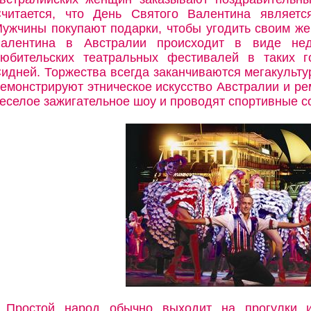
читается, что День Святого Валентина являетс
ужчины покупают подарки, чтобы угодить своим ж
алентина в Австралии происходит в виде нед
юбительских театральных фестивалей в таких г
идней. Торжества всегда заканчиваются мегакульт
емонстрируют этническое искусство Австралии и р
еселое зажигательное шоу и проводят спортивные с
Простой народ обычно выходит на прогулки 