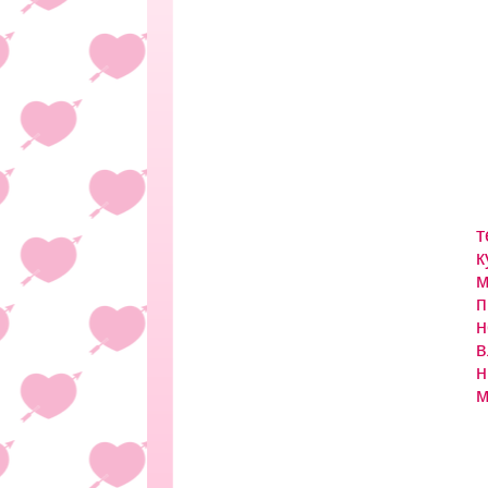
т
к
м
п
н
в
н
м