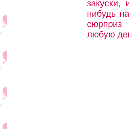
закуски,
нибудь н
сюрприз
любую де