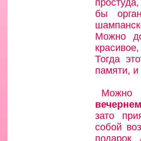
простуда
бы орга
шампанск
Можно до
красивое
Тогда эт
памяти, и
Можно
вечернем
зато при
собой во
подарок