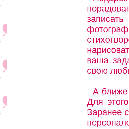
порадов
записа
фотограф
стихотв
нарисоват
ваша зад
свою люби
А ближе
Для этог
Заранее с
персонал