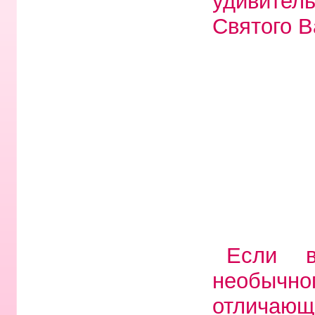
удивител
Святого В
Если в
необыч
отличающ