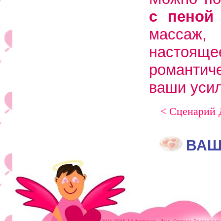
с пеной
массаж, 
настояще
романтич
ваши усил
< Сценарий 
ВАШ