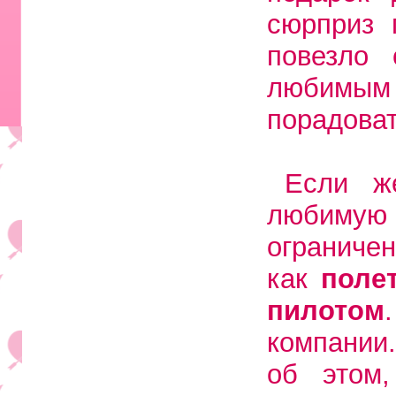
сюрприз 
повезло
любимым
порадова
Если ж
любимую 
ограниче
как
поле
пилотом
компании.
об этом