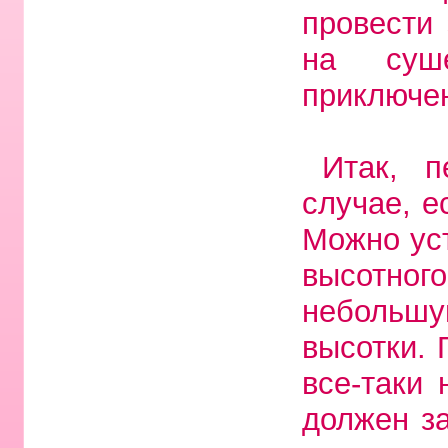
провести 
на суше
приключе
Итак, 
случае, е
Можно ус
высотног
небольшу
высотки. 
все-таки
должен з