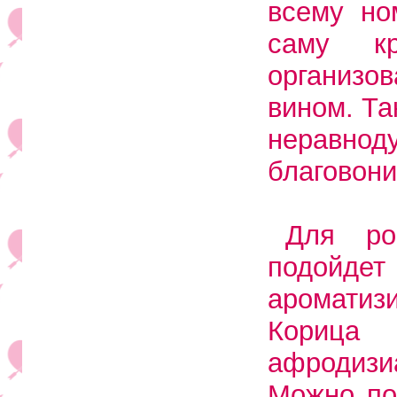
всему но
саму кр
организо
вином. Та
неравно
благовони
Для ро
подойде
аромати
Корица
афродизиа
Можно п