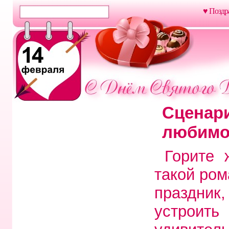
♥ Поздр
Сценари
любимо
Горите 
такой ро
праздник
устроит