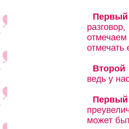
Первы
разговор,
отмечаем 
отмечать 
Второй
ведь у на
Первый
преувели
может быт