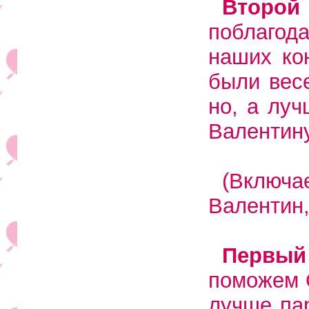
Второ
поблагода
наших ко
были вес
но, а лу
Валентину
(Включа
Валентин,
Первый
поможем 
лучше пар