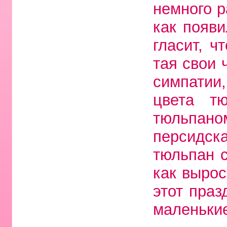
немного р
как появи
гласит, ч
тая свои 
симпатии,
цвета тю
тюльпан
персидск
тюльпан 
как вырос
этот праз
маленькие