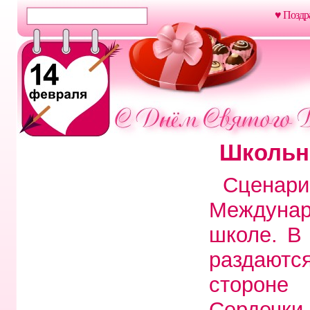
♥ Поздр
Школьн
Сцена
Междунар
школе. В 
раздают
стороне
Сердечк