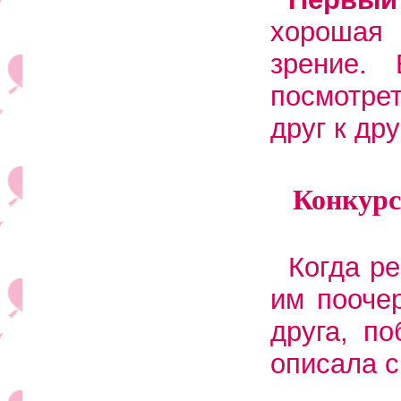
хорошая
зрение.
посмотре
друг к дру
Конкурс
Когда ре
им пооче
друга, п
описала с