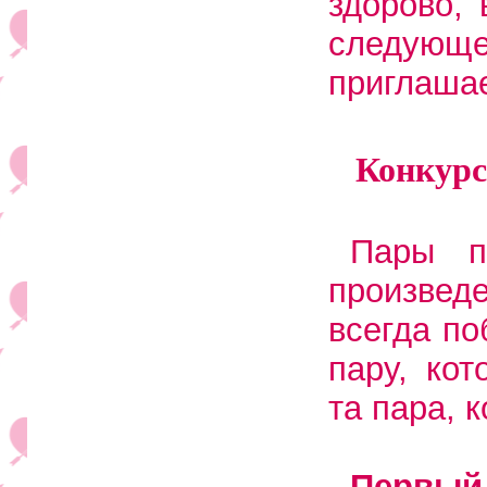
здорово,
следующе
приглаша
Конкурс
Пары п
произвед
всегда по
пару, ко
та пара, 
Первый