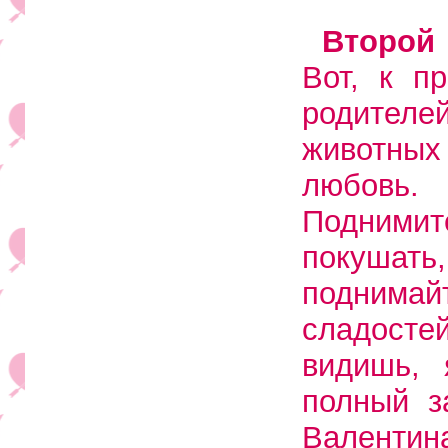
Второй
Вот, к п
родител
животных
любовь.
Подними
покушат
поднима
сладост
видишь, 
полный з
Валенти