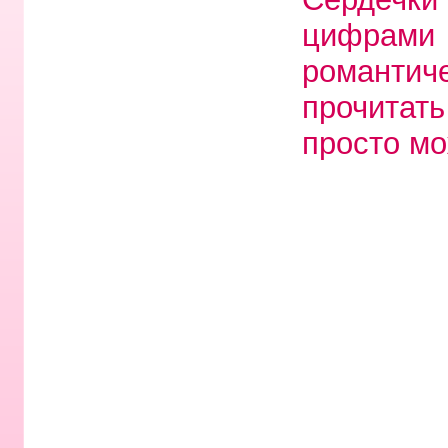
цифрами 
романти
прочитат
просто м