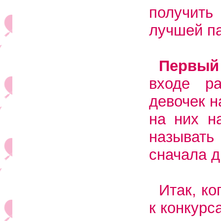
получить
лучшей па
Первый
входе ра
девочек н
на них н
называть
сначала др
Итак, к
к конкурс