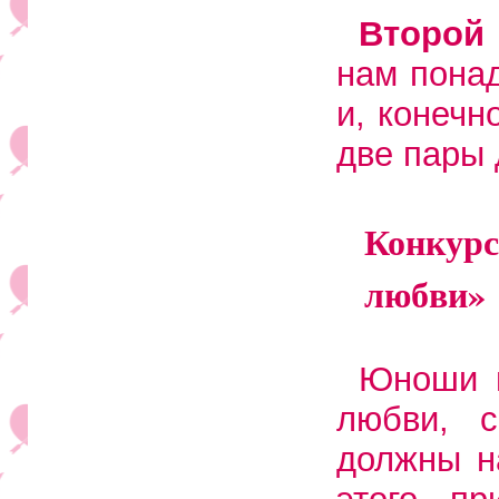
Второй
нам пона
и, конеч
две пары 
Конкур
любви»
Юноши н
любви, 
должны н