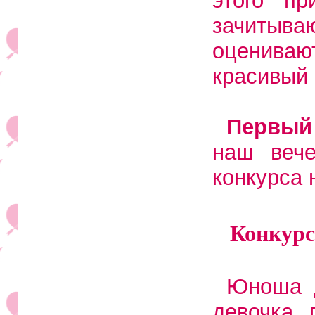
этого п
зачитыв
оценива
красивый 
Первый
наш вече
конкурса 
Конкурс
Юноша д
девочка 