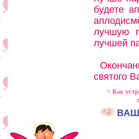
будете а
аплодисм
лучшую п
лучшей п
Оконча
святого В
< Как уст
ВАШ