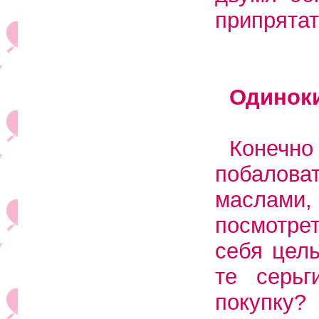
припрятат
Одинок
Конечно
побалов
маслами,
посмотре
себя цел
те серьг
покупку?