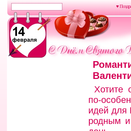
♥ Поздр
Романти
Валент
Хотите 
по-особе
идей для 
родным и