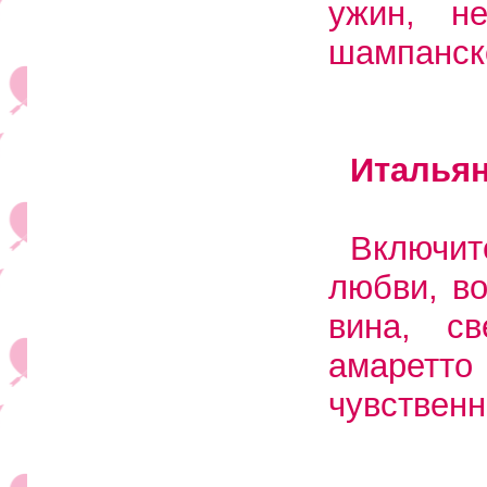
ужин, н
шампанск
Итальян
Включи
любви, в
вина, с
амаретт
чувственн