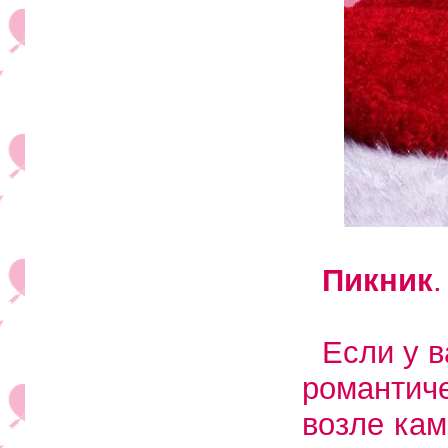
Пикник
.
Если у в
романтич
возле кам