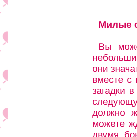
Милые 
Вы може
небольшие
они знача
вместе с
загадки в
следующ
должно ж
можете ж
двумя бо