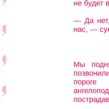
не будет 
— Да нет
нас, — су
Мы подн
позвонил
пороге 
ангелоп
пострада