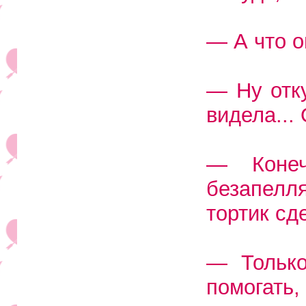
— А что о
— Ну отку
видела...
— Конеч
безапелл
тортик сд
— Только
помогать,