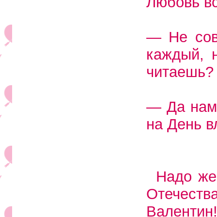
Любовь вс
— Не сов
каждый, н
читаешь?
— Да нам
на День 
Надо же
Отечеств
Валентин