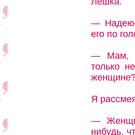
Лешка.
— Надеюс
его по гол
— Мам, я
только н
женщине
Я рассме
— Женщи
нибудь, чт