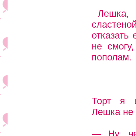
Лешка, 
сластено
отказать 
не смогу
пополам.
Торт я и
Лешка не 
— Ну, ч