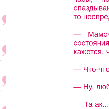
опаздываю
то неопре
— Мамоч
состояния
кажется, ч
— Что-что
— Ну, люб
— Та-ак..