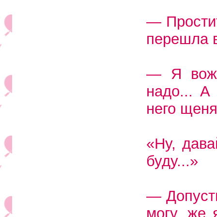
— Простит
перешла в
— Я вожу
надо... А
него щеня
«Ну, дава
буду...»
— Допуст
могу, же 