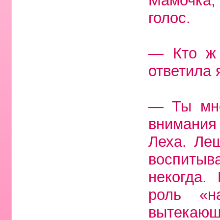
Мамочка,
голос.
— Кто ж 
ответила 
— Ты мн
внимания
Леха. Ле
воспитыв
некогда.
роль «н
вытекающ