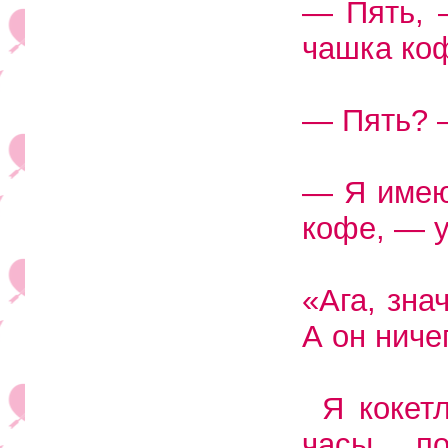
— Пять, 
чашка ко
— Пять? 
— Я имею
кофе, — у
«Ага, зна
А он ничег
Я кокет
часы, п