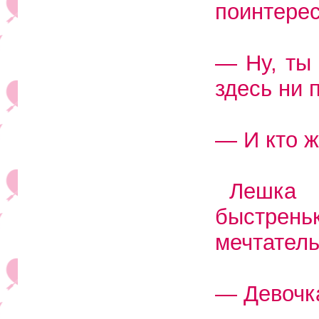
поинтерес
— Ну, ты 
здесь ни 
— И кто ж
Лешка 
быстрен
мечтатель
— Девочка