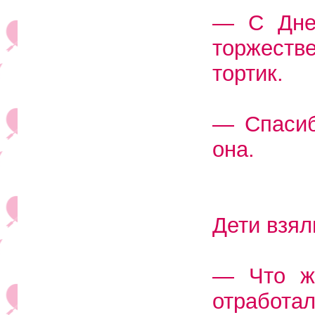
— С Днем
торжестве
тортик.
— Спасиб
она.
Дети взял
— Что же
отработ