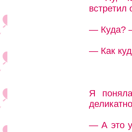
встретил 
— Куда? 
— Как куд
Я поняла
деликатно
— А это 