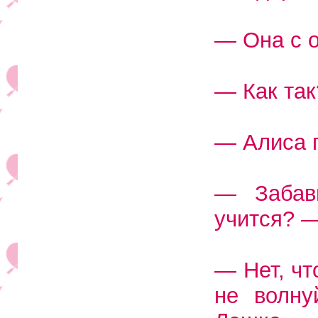
— Она с о
— Как так
— Алиса г
— Забав
учится? —
— Нет, чт
не волну