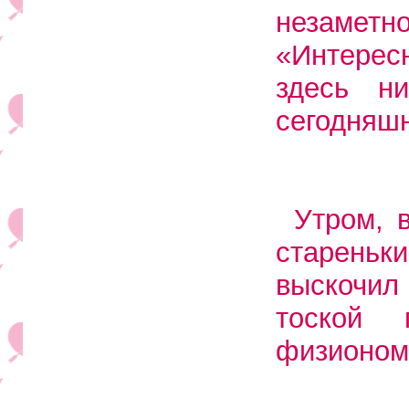
незамет
«Интерес
здесь н
сегодняшн
Утром, 
стареньк
выскочил 
тоской 
физиономи