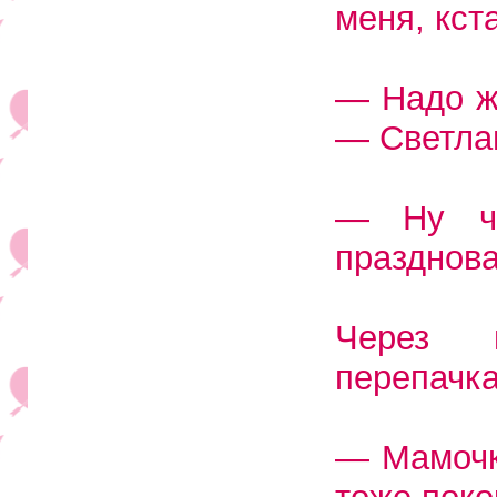
меня, кст
— Надо ж
— Светлан
— Ну чт
празднов
Через 
перепачк
— Мамочк