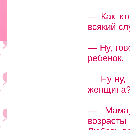
— Как кт
всякий сл
— Ну, гов
ребенок.
— Ну-ну, 
женщина?
— Мама,
возраст