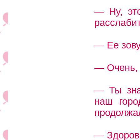
— Ну, эт
расслабит
— Ее зову
— Очень, 
— Ты зна
наш горо
продолжа
— Здоров