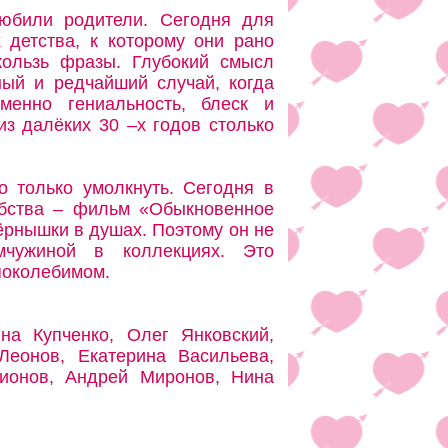
любили родители. Сегодня для
детства, к которому они рано
кользь фразы. Глубокий смысл
ный и редчайший случай, когда
менно гениальность, блеск и
з далёких 30 –х годов столько
о только умолкнуть. Сегодня в
ебства – фильм «Обыкновенное
зёрнышки в душах. Поэтому он не
мчужиной в коллекциях. Это
поколебимом.
а Купченко, Олег Янковский,
Леонов, Екатерина Васильева,
ионов, Андрей Миронов, Нина