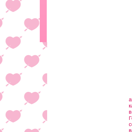
а
к
в
Г
с
в