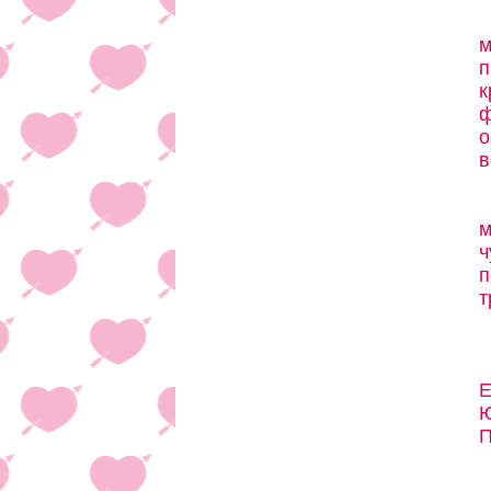
м
п
к
ф
о
в
м
ч
п
т
Е
Ю
П