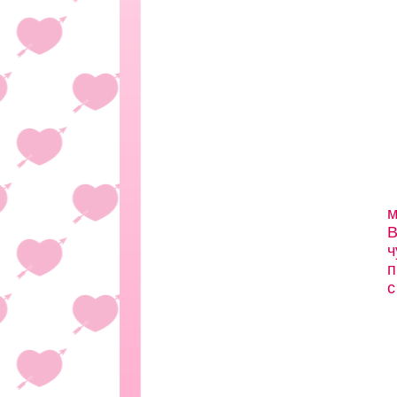
м
В
ч
п
с