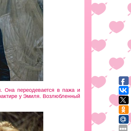
ч. Она переодевается в пажа и
трактире у Эмиля. Возлюбленный