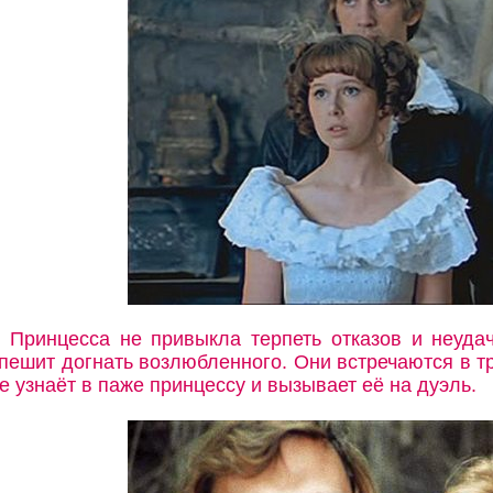
Принцесса не привыкла терпеть отказов и неуда
пешит догнать возлюбленного. Они встречаются в 
е узнаёт в паже принцессу и вызывает её на дуэль.