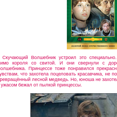
Скучающий Волшебник устроил это специально.
имо короля со свитой. И они свернули с дор
олшебника. Принцессе тоже понравился прекрас
увствам, что захотела поцеловать красавчика, не по
ревращённый лесной медведь. Но, юноша не захотел
 ужасом бежал от пылкой принцессы.