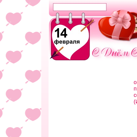
о
п
с
(