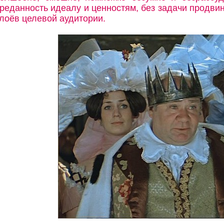
реданность идеалу и ценностям, без задачи продв
лоёв целевой аудитории.