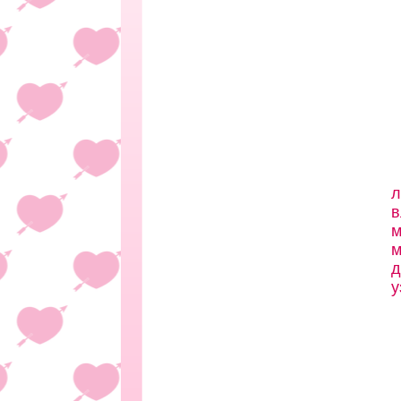
л
в
м
м
д
у