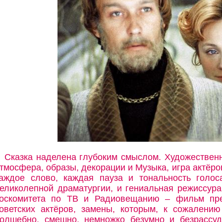
Сказка наделена глубоким смыслом. Художествен
тмосфера, образы, декорации и Музыка, игра актёро
аждое слово, каждая пауза и тональность голос
еликолепной драматургии, и гениальная режиссура.
оскомитета по ТВ и Радиовещанию – фильм пре
оветских актёров, замены, которым, к сожалени
олшебно, смешно, немножко безумно и безрассу