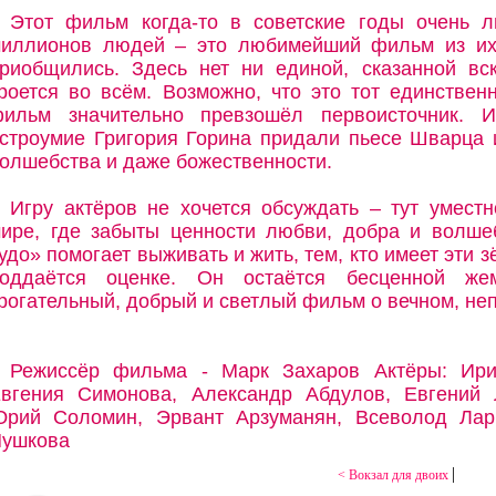
Этот фильм когда-то в советские годы очень 
иллионов людей – это любимейший фильм из их 
риобщились. Здесь нет ни единой, сказанной вс
роется во всём. Возможно, что это тот единствен
ильм значительно превзошёл первоисточник. И
строумие Григория Горина придали пьесе Шварца и
олшебства и даже божественности.
Игру актёров не хочется обсуждать – тут уместн
ире, где забыты ценности любви, добра и волш
удо» помогает выживать и жить, тем, кто имеет эти 
оддаётся оценке. Он остаётся бесценной же
рогательный, добрый и светлый фильм о вечном, не
Режиссёр фильма - Марк Захаров Актёры: Ирин
вгения Симонова, Александр Абдулов, Евгений 
рий Соломин, Эрвант Арзуманян, Всеволод Лар
ушкова
|
< Вокзал для двоих