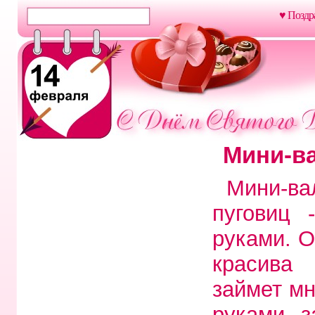
♥ Поздр
Мини-ва
Мини-ва
пуговиц 
руками. О
красива 
займет мн
руками з