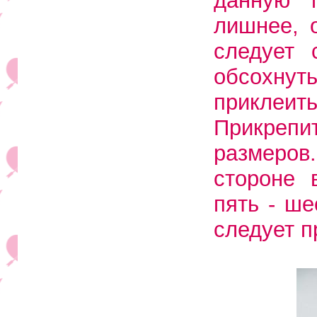
данную 
лишнее, 
следует 
обсохнут
приклеит
Прикрепи
размеров.
стороне 
пять - ше
следует п